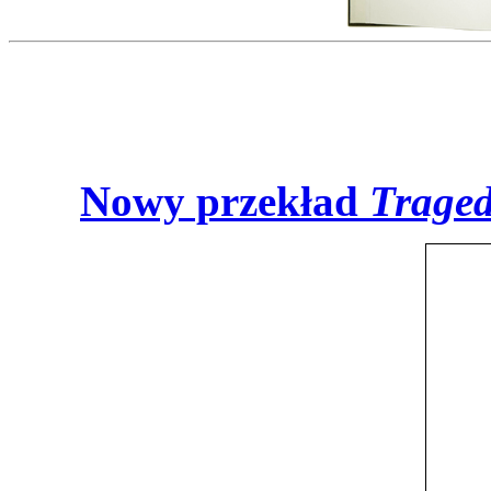
Nowy przek
ład
Traged