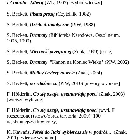
z Antonim Liberą
(WL, 1997) [wybór wierszy]
S. Beckett,
Pisma prozą
(Czytelnik, 1982)
S. Beckett,
Dzieła dramatyczne
(PIW, 1988)
S. Beckett,
Dramaty
(Biblioteka Narodowa, Ossolineum,
1995, 1999)
S. Beckett,
Wierność przegranej
(Znak, 1999) [eseje]
S. Beckett,
Dramaty
, "Kanon na Koniec Wieku" (PIW, 2002)
S. Beckett,
Molloy i cztery nowele
(Znak, 2004)
S. Beckett,
no właśnie co
(PIW, 2010) [utwory wybrane]
F. Hölderlin,
Co się ostaje, ustanawiają poeci
(Znak, 2003)
[wiersze wybrane]
F. Hölderlin,
Co się ostaje, ustanawiają poeci
(wyd. II
rozszerzone) (słowo/obraz terytoria, 2009) [100
najsłynniejszych wierszy]
K. Kawafis,
Jeżeli do Itaki wybierasz się w podróż...
(Znak,
2011) [wiersze wybrane]