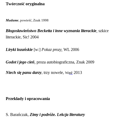
Twórczość oryginalna
Madame
,
powieść, Znak 1998
Błogosławieństwo Becketta i inne wyznania literackie
,
szkice
literackie, Sic! 2004
Liryki lozańskie
[w:]
Pokaz prozy,
WL 2006
Godot i jego cień
,
proza autobiograficzna, Znak 2009
Niech się panu darzy
, trzy nowele,
2013
Wi
ę
ź
Przekłady i opracowania
S. Barańczak,
Zimy i podróże. Lekcja literatury